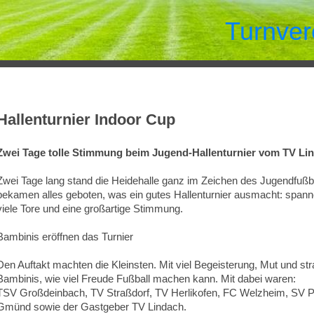
Turnver
Hallenturnier Indoor Cup
Zwei Tage tolle Stimmung beim Jugend‑Hallenturnier vom TV Li
Zwei Tage lang stand die Heidehalle ganz im Zeichen des Jugendfußb
bekamen alles geboten, was ein gutes Hallenturnier ausmacht: spann
viele Tore und eine großartige Stimmung.
Bambinis eröffnen das Turnier
Den Auftakt machten die Kleinsten. Mit viel Begeisterung, Mut und st
Bambinis, wie viel Freude Fußball machen kann. Mit dabei waren:
TSV Großdeinbach, TV Straßdorf, TV Herlikofen, FC Welzheim, SV 
Gmünd sowie der Gastgeber TV Lindach.