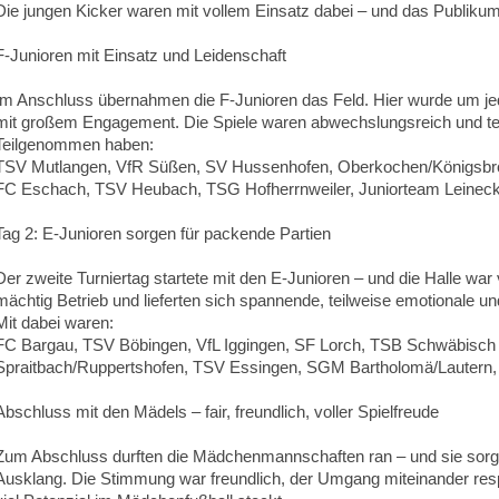
Die jungen Kicker waren mit vollem Einsatz dabei – und das Publikum 
F‑Junioren mit Einsatz und Leidenschaft
Im Anschluss übernahmen die F‑Junioren das Feld. Hier wurde um jed
mit großem Engagement. Die Spiele waren abwechslungsreich und t
Teilgenommen haben:
TSV Mutlangen, VfR Süßen, SV Hussenhofen, Oberkochen/Königsbro
FC Eschach, TSV Heubach, TSG Hofherrnweiler, Juniorteam Leineck
Tag 2: E‑Junioren sorgen für packende Partien
Der zweite Turniertag startete mit den E‑Junioren – und die Halle war 
mächtig Betrieb und lieferten sich spannende, teilweise emotionale un
Mit dabei waren:
FC Bargau, TSV Böbingen, VfL Iggingen, SF Lorch, TSB Schwäbis
Spraitbach/Ruppertshofen, TSV Essingen, SGM Bartholomä/Lautern, 
Abschluss mit den Mädels – fair, freundlich, voller Spielfreude
Zum Abschluss durften die Mädchenmannschaften ran – und sie sorg
Ausklang. Die Stimmung war freundlich, der Umgang miteinander respe